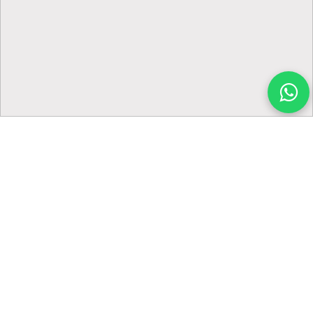
Cosmetología y Diseño de
Sonrisa
Ayuda a mejorar el tamaño, forma, color y textura de
dientes